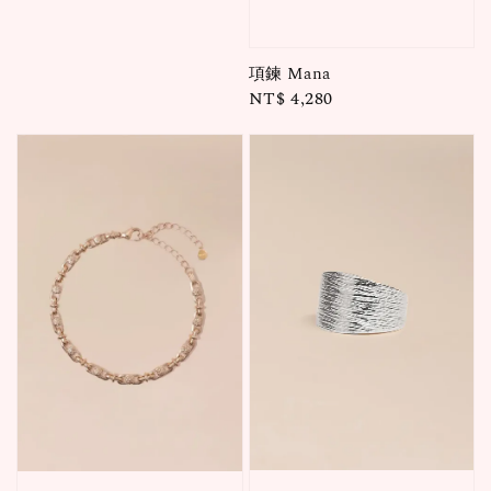
price
項鍊 Mana
Regular
NT$ 4,280
price