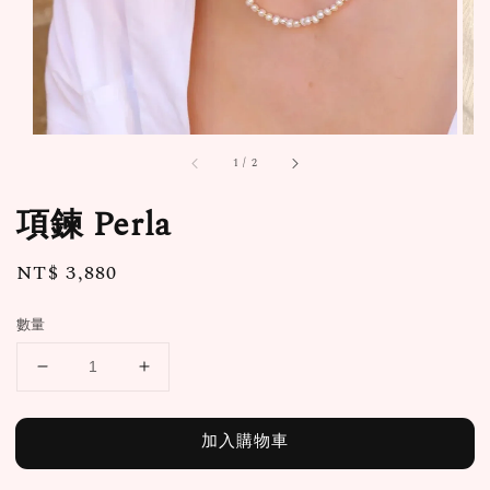
1
/
2
項鍊 Perla
Regular
NT$ 3,880
price
數量
加入購物車