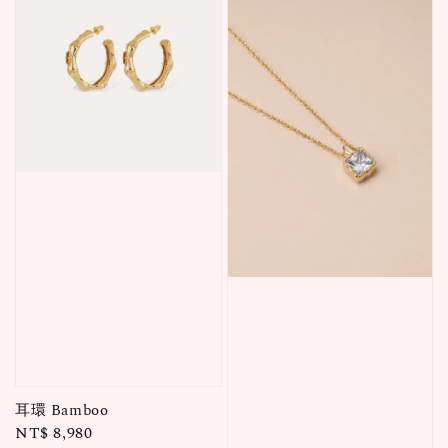
耳環 Bamboo
Regular
NT$ 8,980