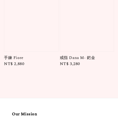
戒指 Dana M- 鈀金
手鍊 Fiore
Regular
NT$ 3,280
Regular
NT$ 2,880
price
price
Our Mission