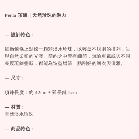
Perla 項鍊｜天然珍珠的魅力
— 設計特色：
細緻鍊條上點綴一顆顆淡水珍珠，以輕盈不規則的排列，呈
現自然柔和的光澤。簡約之中帶有細節，無論單戴或與不同
長度項鍊疊戴，都能為造型增添一點剛好的層次與優雅。
— 尺寸：
項鍊長度：約 42cm + 延長鏈 5cm
— 材質：
天然淡水珍珠
—
商品特色：