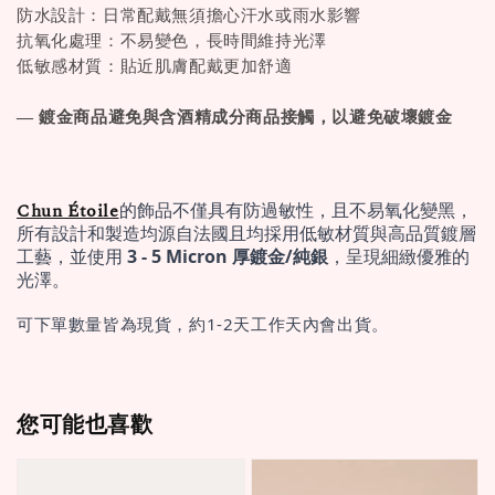
防水設計：日常配戴無須擔心汗水或雨水影響
抗氧化處理：不易變色，長時間維持光澤
低敏感材質：貼近肌膚配戴更加舒適
— 鍍金商品避免與含酒精成分商品接觸，以避免破壞鍍金
Chun Étoile
的飾品不僅具有防過敏性，且不易氧化變黑，
所有設計和製造均源自法國且均採用低敏材質與高品質鍍層
工藝，並使用 
3 - 5 Micron 厚鍍金/純銀
，呈現細緻優雅的
光澤。
可下單數量皆為現貨，約1-2天工作天內會出貨。
您可能也喜歡