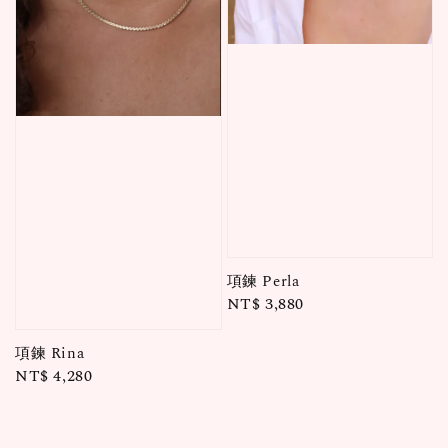
項鍊 Perla
Regular
NT$ 3,880
price
項鍊 Rina
Regular
NT$ 4,280
price