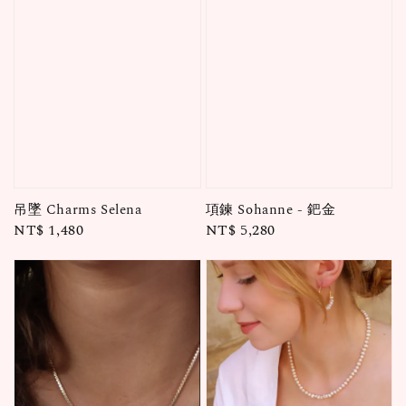
吊墜 Charms Selena
項鍊 Sohanne - 鈀金
Regular
NT$ 1,480
Regular
NT$ 5,280
price
price