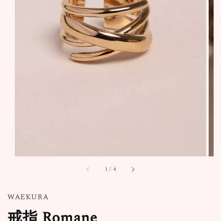
1
/
4
WAEKURA
戒指 Romane