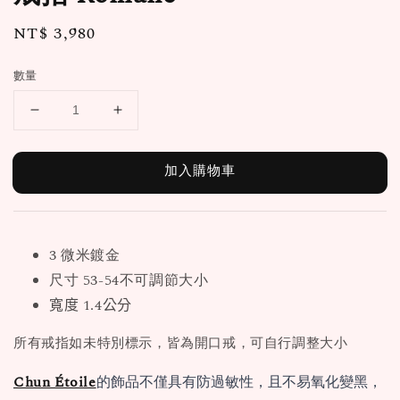
Regular
NT$ 3,980
price
數量
加入購物車
3 微米鍍金
尺寸 53-54不可調節大小
寬度 1.4公分
所有戒指如未特別標示，皆為開口戒，可自行調整大小
Chun Étoile
的飾品不僅具有防過敏性，且不易氧化變黑，