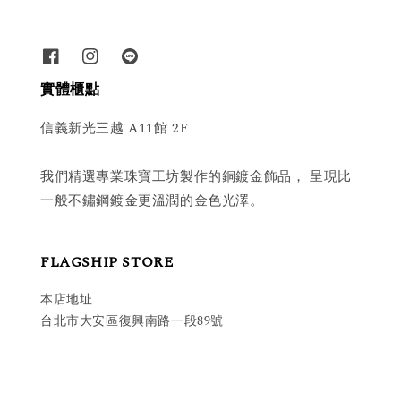
實體櫃點
信義新光三越 A11館 2F
我們精選專業珠寶工坊製作的銅鍍金飾品， 呈現比
一般不鏽鋼鍍金更溫潤的金色光澤。
FLAGSHIP STORE
本店地址
台北市大安區復興南路一段89號