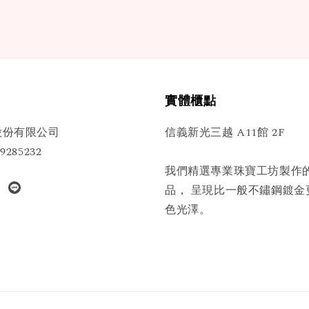
實體櫃點
股份有限公司
信義新光三越 A11館 2F
285232
我們精選專業珠寶工坊製作
品， 呈現比一般不鏽鋼鍍金
色光澤。