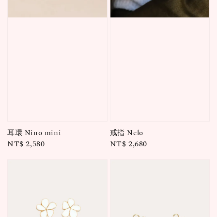
耳環 Nino mini
戒指 Nelo
Regular
NT$ 2,580
Regular
NT$ 2,680
price
price