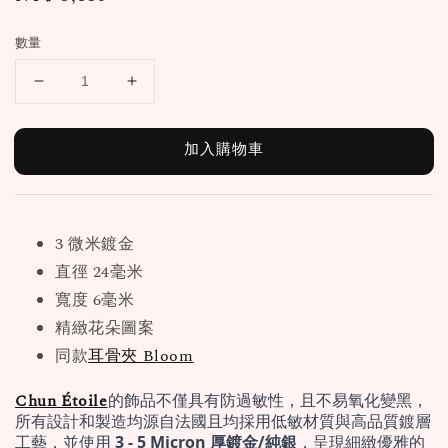
price
數量
加入購物車
3 微米鍍金
直徑 24毫米
寬度 6毫米
精緻花朵圖案
同款
耳骨夾 Bloom
Chun Étoile
的飾品不僅具有防過敏性，且不易氧化變黑，
所有設計和製造均源自法國且均採用低敏材質與高品質鍍層
工藝，並使用 
3 - 5 Micron 厚鍍金/純銀
，呈現細緻優雅的