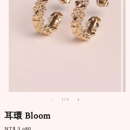
1
/
3
耳環 Bloom
Regular
NT$ 3,680