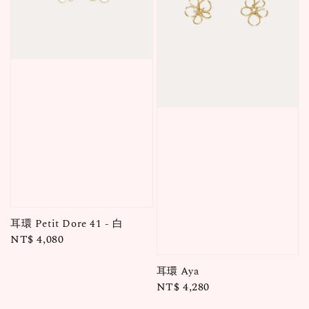
耳環 Petit Dore 41 - 白
Regular
NT$ 4,080
price
耳環 Aya
Regular
NT$ 4,280
price