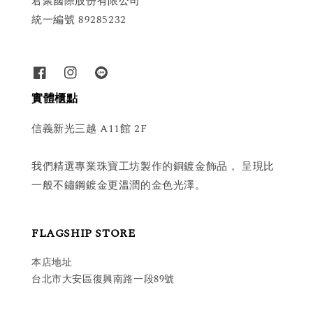
君聚國際股份有限公司
統一編號 89285232
實體櫃點
信義新光三越 A11館 2F
我們精選專業珠寶工坊製作的銅鍍金飾品， 呈現比
一般不鏽鋼鍍金更溫潤的金色光澤。
FLAGSHIP STORE
本店地址
台北市大安區復興南路一段89號