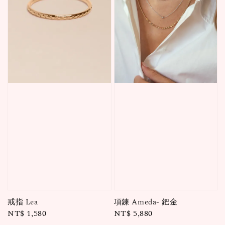
戒指 Lea
項鍊 Ameda- 鈀金
Regular
NT$ 1,580
Regular
NT$ 5,880