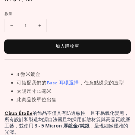
price
數量
加入購物車
3 微米鍍金
可搭配我們的
Base 耳環選擇
，任意點綴您的造型
太陽尺寸13毫米
此商品按單位出售
Chun Étoile
的飾品不僅具有防過敏性，且不易氧化變黑，
所有設計和製造均源自法國且均採用低敏材質與高品質鍍層
工藝，並使用 
3 - 5 Micron 厚鍍金/純銀
，呈現細緻優雅的
光澤。