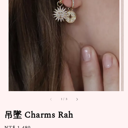
1
/
3
吊墜 Charms Rah
Regular
NT$ 1,480