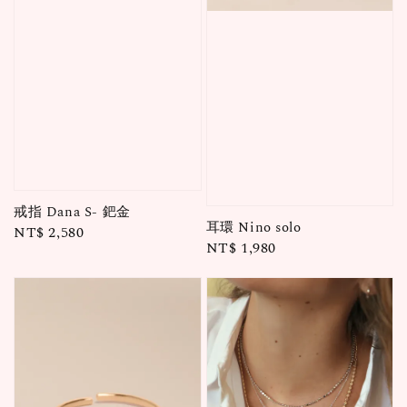
戒指 Dana S- 鈀金
耳環 Nino solo
Regular
NT$ 2,580
Regular
NT$ 1,980
price
price