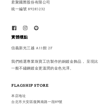
君聚國際股份有限公司
統一編號 89285232
實體櫃點
信義新光三越 A11館 2F
我們精選專業珠寶工坊製作的銅鍍金飾品， 呈現比
一般不鏽鋼鍍金更溫潤的金色光澤。
FLAGSHIP STORE
本店地址
台北市大安區復興南路一段89號