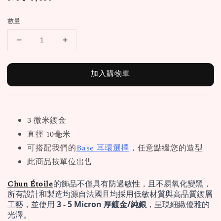
price
數量
加入購物車
3 微米鍍金
直徑 10毫米
可搭配我們的
Base 耳環選擇
，任意點綴您的造型
此商品按單位出售
Chun Étoile
的飾品不僅具有防過敏性，且不易氧化變黑，
所有設計和製造均源自法國且均採用低敏材質與高品質鍍層
工藝，並使用 
3 - 5 Micron 厚鍍金/純銀
，呈現細緻優雅的
光澤。