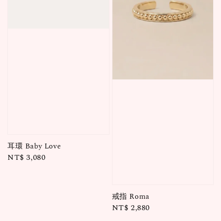
耳環 Baby Love
Regular
NT$ 3,080
price
戒指 Roma
Regular
NT$ 2,880
price