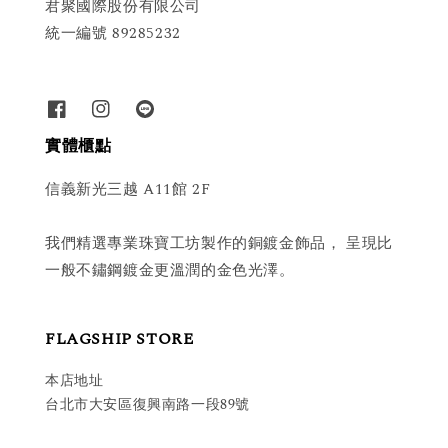
君聚國際股份有限公司
統一編號 89285232
實體櫃點
信義新光三越 A11館 2F
我們精選專業珠寶工坊製作的銅鍍金飾品， 呈現比
一般不鏽鋼鍍金更溫潤的金色光澤。
FLAGSHIP STORE
本店地址
台北市大安區復興南路一段89號