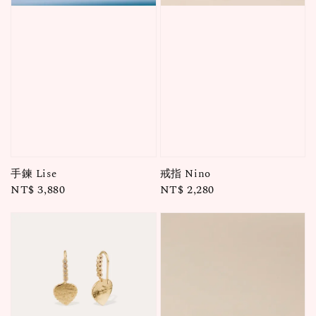
手鍊 Lise
戒指 Nino
Regular
NT$ 3,880
Regular
NT$ 2,280
price
price