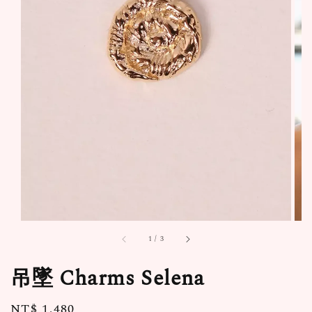
1
/
3
吊墜 Charms Selena
Regular
NT$ 1,480