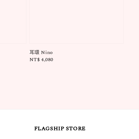
耳環 Nino
Regular
NT$ 4,080
price
FLAGSHIP STORE