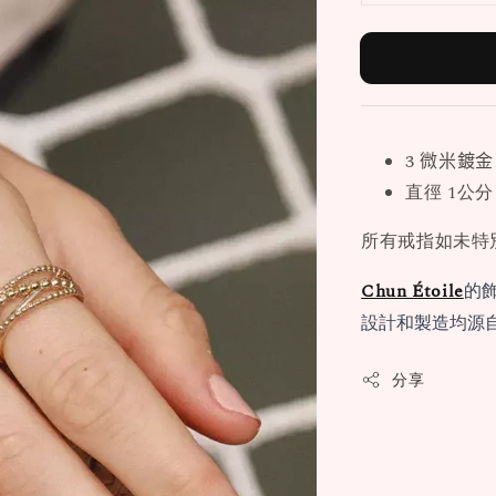
3 微米鍍金
直徑 1公分
所有戒指如未特
Chun Étoile
的
設計和製造均源
分享