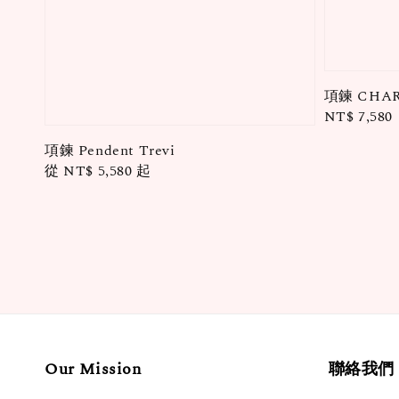
項鍊 CHAR
Regular
NT$ 7,580
price
項鍊 Pendent Trevi
Regular
從
NT$ 5,580
起
price
Our Mission
聯絡我們