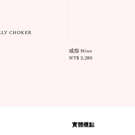
LY CHOKER
戒指 Nino
Regular
NT$ 2,280
price
實體櫃點