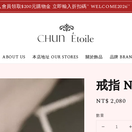
會員領取$200元購物金 立即輸入折扣碼'' WELCOME2026''
ABOUT US
本店地址 OUR STORES
關於飾品
品牌 BRA
戒指 No
Regular
NT$ 2,080
price
數量