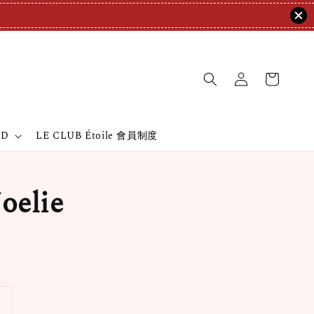
ND
LE CLUB Étoile 會員制度
elie