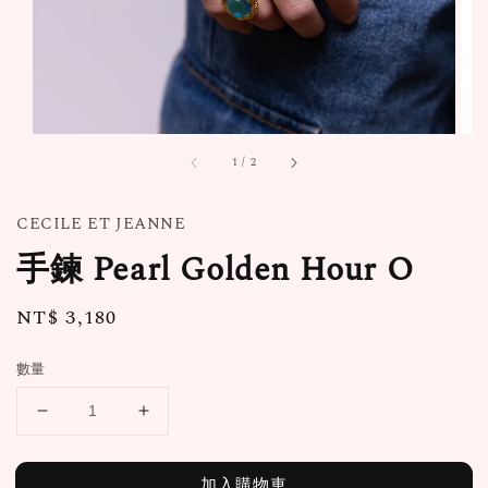
1
/
2
CECILE ET JEANNE
手鍊 Pearl Golden Hour O
Regular
NT$ 3,180
price
數量
加入購物車