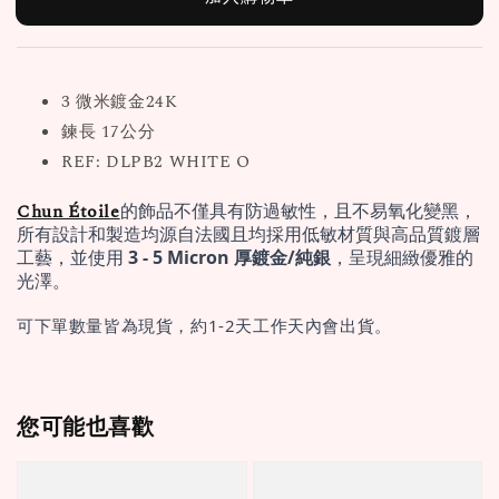
3 微米鍍金24K
鍊長 17公分
REF: DLPB2 WHITE O
Chun Étoile
的飾品不僅具有防過敏性，且不易氧化變黑，
所有設計和製造均源自法國且均採用低敏材質與高品質鍍層
工藝，並使用 
3 - 5 Micron 厚鍍金/純銀
，呈現細緻優雅的
光澤。
可下單數量皆為現貨，約1-2天工作天內會出貨。
您可能也喜歡