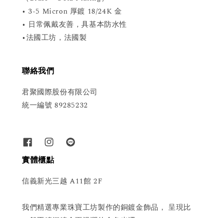
• 3-5 Micron 厚鍍 18/24K 金
• 日常佩戴友善，具基本防水性
•法國工坊，法國製
聯絡我們
君聚國際股份有限公司
統一編號 89285232
實體櫃點
信義新光三越 A11館 2F
我們精選專業珠寶工坊製作的銅鍍金飾品， 呈現比