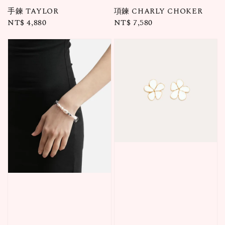
手鍊 TAYLOR
項鍊 CHARLY CHOKER
Regular
NT$ 4,880
Regular
NT$ 7,580
price
price