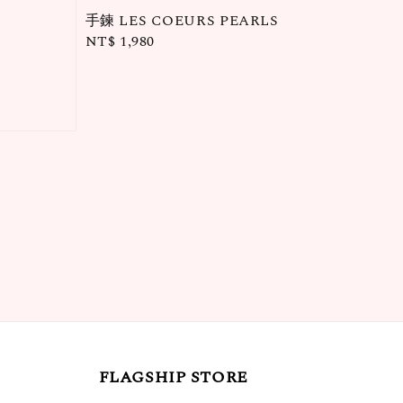
手鍊 LES COEURS PEARLS
Regular
NT$ 1,980
price
FLAGSHIP STORE