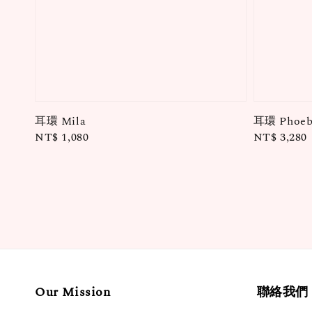
耳環 Mila
耳環 Phoeb
Regular
NT$ 1,080
Regular
NT$ 3,280
price
price
Our Mission
聯絡我們