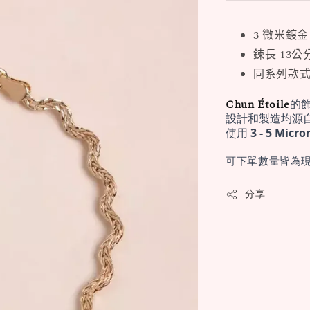
3 微米鍍金
鍊長 13公
同系列款式 
Chun Étoile
的
設計和製造均源
使用 
3 - 5 Mi
可下單數量皆為現
分享