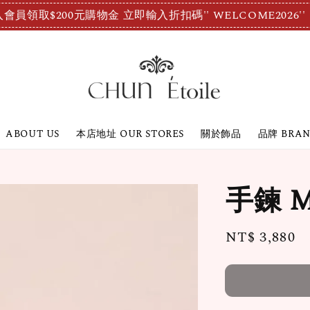
會員領取$200元購物金 立即輸入折扣碼'' WELCOME2026''
ABOUT US
本店地址 OUR STORES
關於飾品
品牌 BRA
手鍊 M
Regular
NT$ 3,880
price