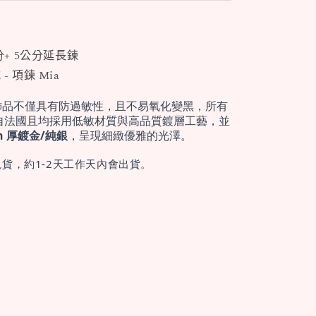
分+ 5公分延長鍊
- 項鍊 Mia
飾品不僅具有防過敏性，且不易氧化變黑，所有
自法國且均採用低敏材質與高品質鍍層工藝，並
cron 厚鍍金/純銀
，呈現細緻優雅的光澤。
貨，約1-2天工作天內會出貨。