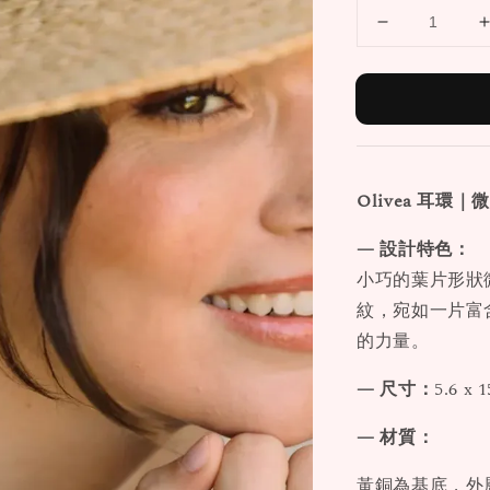
Olivea
耳環
｜微
— 設計特色：
小巧的葉片形狀
紋，宛如一片富
的力量。
— 尺寸：
5.6 x 
— 材質：
黃銅為基底，外層