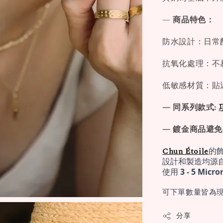
—
商品特色：
防水設計：日常
抗氧化處理：不
低敏感材質：貼
— 同系列款式:
— 鍍金商品避
Chun Étoile
的
設計和製造均源
使用 
3 - 5 Mi
可下單數量皆為現
分享