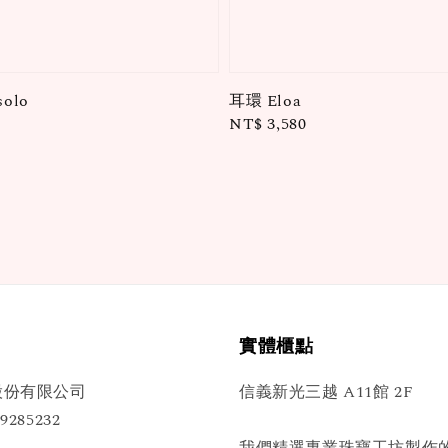
solo
耳環 Eloa
Regular
NT$ 3,580
price
實體櫃點
股份有限公司
信義新光三越 A11館 2F
285232
我們精選專業珠寶工坊製作