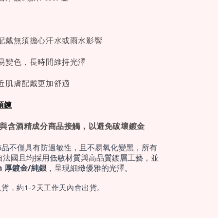
配戴無須擔心汗水或雨水影響
易變色，長時間維持光澤
近肌膚配戴更加舒適
項鍊
免與含酒精成分商品接觸，以避免破壞鍍金
飾品不僅具有防過敏性，且不易氧化變黑，所有
自法國且均採用低敏材質與高品質鍍層工藝，並
cron 厚鍍金/純銀
，呈現細緻優雅的光澤。
貨，約1-2天工作天內會出貨。