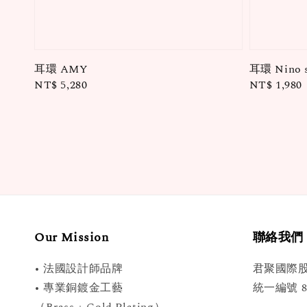
耳環 AMY
耳環 Nino 
Regular
NT$ 5,280
Regular
NT$ 1,980
price
price
Our Mission
聯絡我們
• 法國設計師品牌
君聚國際
• 專業銅鍍金工藝
統一編號 89
（Brass + Gold Plating）