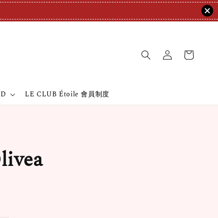
ND
LE CLUB Étoile 會員制度
ivea