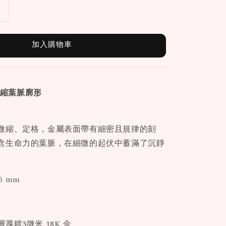
加入購物車
縮葉脈廓形
微縮、定格，金屬表面帶有細密且規律的刻
含生命力的葉脈，在細微的起伏中蓄滿了沉靜
15 mm
厚鍍3微米 18K 金