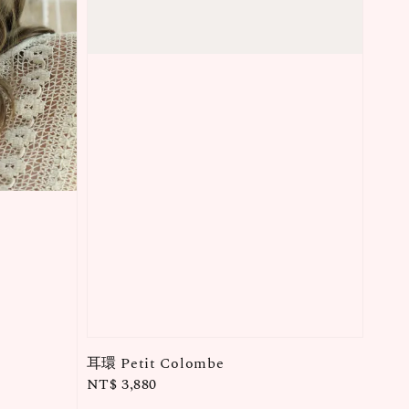
耳環 Petit Colombe
Regular
NT$ 3,880
price