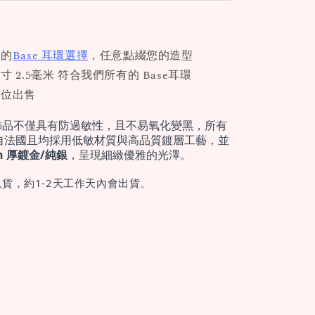
們的
Base 耳環選擇
，任意點綴您的造型
 2.5毫米 符合我們所有的 Base耳環
單位出售
飾品不僅具有防過敏性，且不易氧化變黑，所有
自法國且均採用低敏材質與高品質鍍層工藝，並
cron 厚鍍金/純銀
，呈現細緻優雅的光澤。
貨，約1-2天工作天內會出貨。