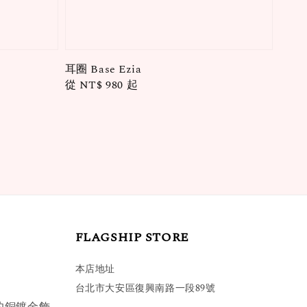
耳圈 Base Ezia
Regular
從
NT$ 980
起
price
FLAGSHIP STORE
本店地址
台北市大安區復興南路一段89號
的銅鍍金飾