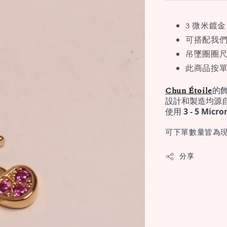
3 微米鍍金
可搭配我
吊墜圈圈尺寸
此商品按
Chun Étoile
的
設計和製造均源
使用 
3 - 5 Mi
可下單數量皆為現
分享