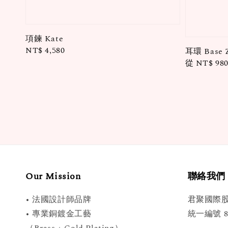
項鍊 Kate
Regular
NT$ 4,580
耳環 Base Z
price
Regular
從
NT$ 98
price
Our Mission
聯絡我們
• 法國設計師品牌
君聚國際
• 專業銅鍍金工藝
統一編號 89
（Brass + Gold Plating）