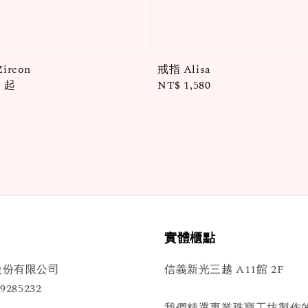
ircon
戒指 Alisa
0
起
Regular
NT$ 1,580
price
實體櫃點
股份有限公司
信義新光三越 A11館 2F
285232
我們精選專業珠寶工坊製作