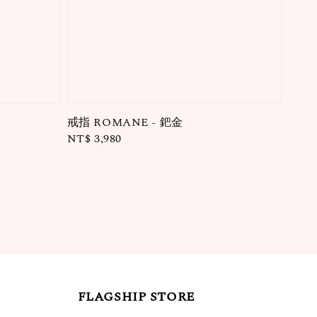
戒指 ROMANE - 鈀金
Regular
NT$ 3,980
price
FLAGSHIP STORE