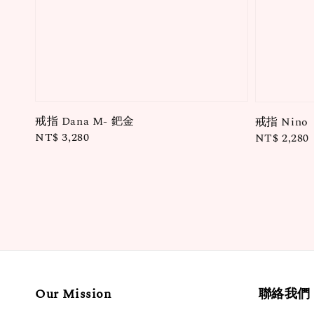
戒指 Dana M- 鈀金
戒指 Nino
Regular
NT$ 3,280
Regular
NT$ 2,280
price
price
Our Mission
聯絡我們