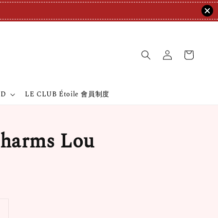
ND
LE CLUB Étoile 會員制度
arms Lou