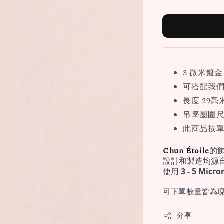
3 微米鍍金
可搭配我
長度 29毫
吊墜圈圈尺寸
此商品按
Chun Étoile
的
設計和製造均源
使用 
3 - 5 Mi
可下單數量皆為現
分享