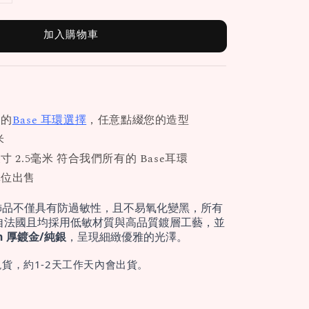
加入購物車
們的
Base 耳環選擇
，任意點綴您的造型
米
 2.5毫米 符合我們所有的 Base耳環
單位出售
飾品不僅具有防過敏性，且不易氧化變黑，所有
自法國且均採用低敏材質與高品質鍍層工藝，並
cron 厚鍍金/純銀
，呈現細緻優雅的光澤。
貨，約1-2天工作天內會出貨。