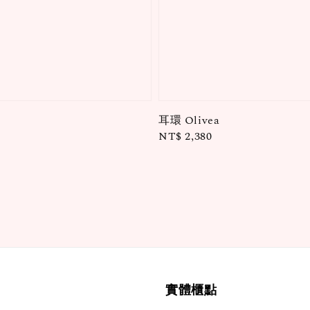
耳環 Olivea
Regular
NT$ 2,380
price
實體櫃點