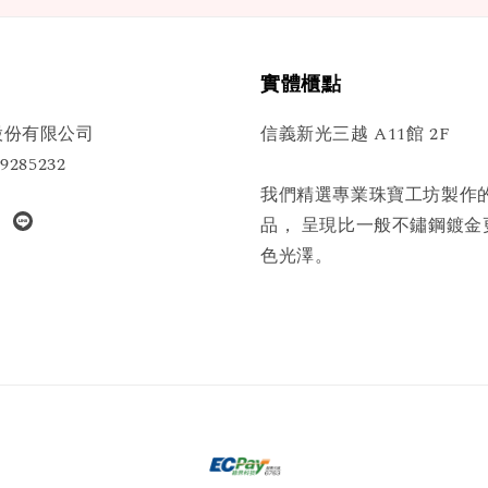
實體櫃點
股份有限公司
信義新光三越 A11館 2F
285232
我們精選專業珠寶工坊製作
品， 呈現比一般不鏽鋼鍍金
色光澤。