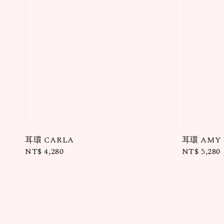
耳環 CARLA
耳環 AMY
Regular
NT$ 4,280
Regular
NT$ 5,280
price
price