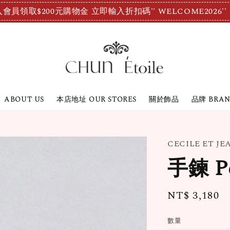
會員領取$200元購物金 立即輸入折扣碼'' WELCOME2026''
ABOUT US
本店地址 OUR STORES
關於飾品
品牌 BRA
CECILE ET J
手鍊 Pe
Regular
NT$ 3,180
price
數量