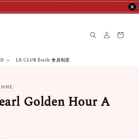
ND
LE CLUB Étoile 會員制度
EANNE
arl Golden Hour A