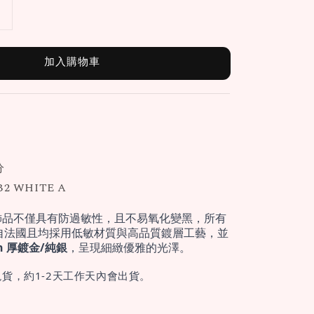
加入購物車
分
B2 WHITE A
飾品不僅具有防過敏性，且不易氧化變黑，所有
自法國且均採用低敏材質與高品質鍍層工藝，並
cron 厚鍍金/純銀
，呈現細緻優雅的光澤。
貨，約1-2天工作天內會出貨。