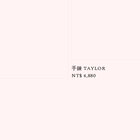
手鍊 TAYLOR
Regular
NT$ 4,880
price