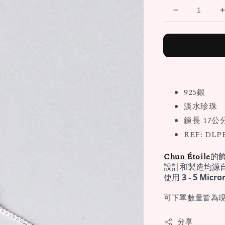
925銀
淡水珍珠
鍊長 17公
REF: DLP
Chun Étoile
的
設計和製造均源
使用 
3 - 5 Mi
可下單數量皆為現
分享