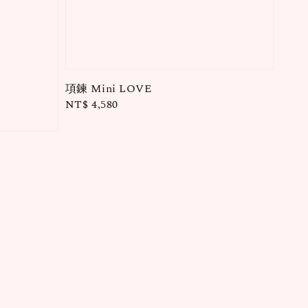
項鍊 Mini LOVE
Regular
NT$ 4,580
price