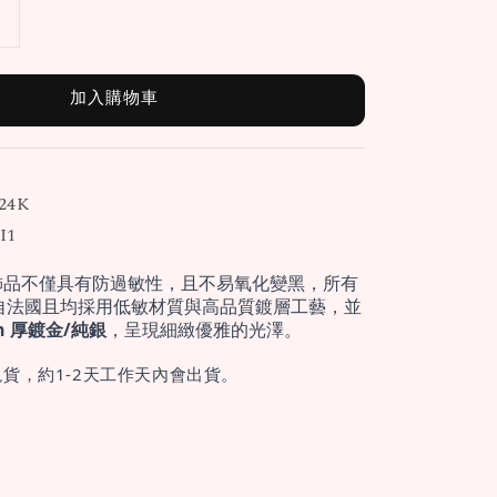
加入購物車
24K
I1
飾品不僅具有防過敏性，且不易氧化變黑，所有
自法國且均採用低敏材質與高品質鍍層工藝，並
cron 厚鍍金/純銀
，呈現細緻優雅的光澤。
貨，約1-2天工作天內會出貨。