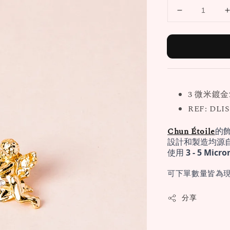
3 微米鍍金
REF: DLIS
Chun Étoile
的
設計和製造均源
使用 
3 - 5 Mi
可下單數量皆為現
分享