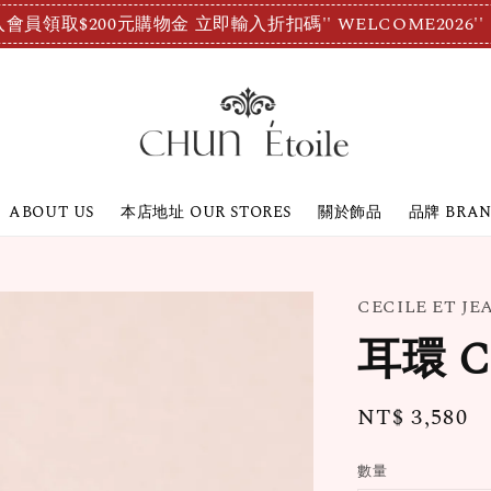
會員領取$200元購物金 立即輸入折扣碼'' WELCOME2026''
ABOUT US
本店地址 OUR STORES
關於飾品
品牌 BRA
CECILE ET J
耳環 C
Regular
NT$ 3,580
price
數量