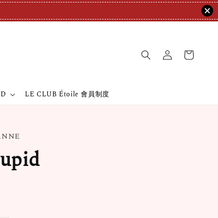
ND
LE CLUB Étoile 會員制度
EANNE
upid