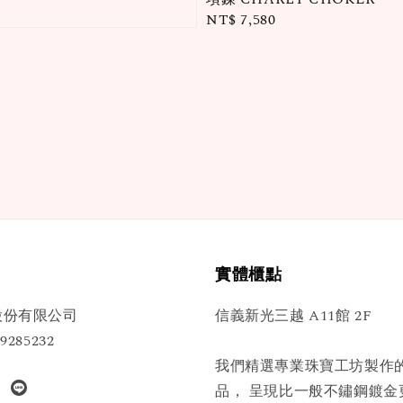
Regular
NT$ 7,580
price
實體櫃點
股份有限公司
信義新光三越 A11館 2F
285232
我們精選專業珠寶工坊製作
品， 呈現比一般不鏽鋼鍍金