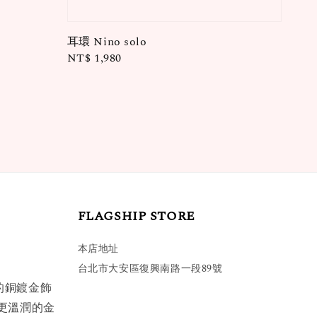
耳環 Nino solo
Regular
NT$ 1,980
price
FLAGSHIP STORE
本店地址
台北市大安區復興南路一段89號
的銅鍍金飾
更溫潤的金