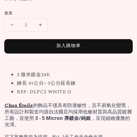
price
數量
加入購物車
3 微米鍍金24K
鍊長 41公分+ 3公分延長鍊
REF: DLPC2 WHITE O
Chun Étoile
的飾品不僅具有防過敏性，且不易氧化變黑，
所有設計和製造均源自法國且均採用低敏材質與高品質鍍層
工藝，並使用 
3 - 5 Micron 厚鍍金/純銀
，呈現細緻優雅的
光澤。
可下單數量皆為現貨，約1-2天工作天內會出貨。