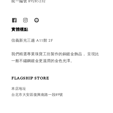
統一編號 89285232
實體櫃點
信義新光三越 A11館 2F
我們精選專業珠寶工坊製作的銅鍍金飾品， 呈現比
一般不鏽鋼鍍金更溫潤的金色光澤。
FLAGSHIP STORE
本店地址
台北市大安區復興南路一段89號