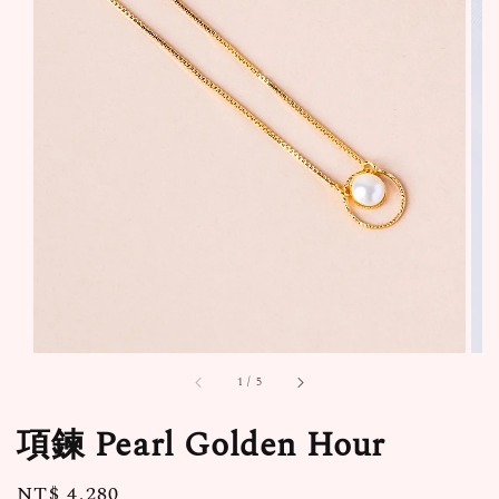
1
/
5
項鍊 Pearl Golden Hour
Regular
NT$ 4,280