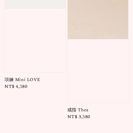
項鍊 Mini LOVE
Regular
NT$ 4,580
price
戒指 Thea
Regular
NT$ 3,580
price