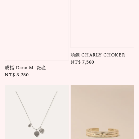
項鍊 CHARLY CHOKER
Regular
NT$ 7,580
戒指 Dana M- 鈀金
price
Regular
NT$ 3,280
price