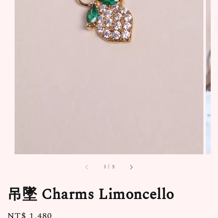
1
/
3
吊墜 Charms Limoncello
Regular
NT$ 1,480
售完