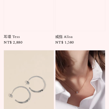
耳環 Tess
戒指 Alisa
Regular
NT$ 2,880
Regular
NT$ 1,580
price
price