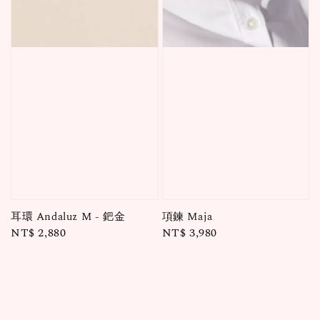
耳環 Andaluz M - 鈀金
項鍊 Maja
Regular
NT$ 2,880
Regular
NT$ 3,980
price
price