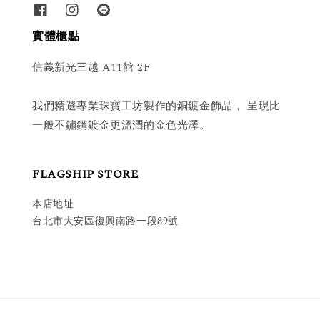
實體櫃點
信義新光三越 A11館 2F
我們精選專業珠寶工坊製作的銅鍍金飾品， 呈現比
一般不鏽鋼鍍金更溫潤的金色光澤。
FLAGSHIP STORE
本店地址
台北市大安區復興南路一段89號