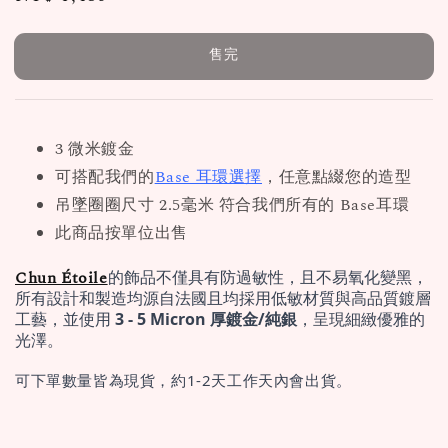
price
售完
3 微米鍍金
可搭配我們的
Base 耳環選擇
，任意點綴您的造型
吊墜圈圈尺寸 2.5毫米 符合我們所有的 Base耳環
此商品按單位出售
Chun Étoile
的飾品不僅具有防過敏性，且不易氧化變黑，
所有設計和製造均源自法國且均採用低敏材質與高品質鍍層
工藝，並使用 
3 - 5 Micron 厚鍍金/純銀
，呈現細緻優雅的
光澤。
可下單數量皆為現貨，約1-2天工作天內會出貨。