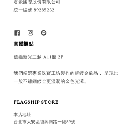
君聚國際股份有限公司
統一編號 89285232
實體櫃點
信義新光三越 A11館 2F
我們精選專業珠寶工坊製作的銅鍍金飾品， 呈現比
一般不鏽鋼鍍金更溫潤的金色光澤。
FLAGSHIP STORE
本店地址
台北市大安區復興南路一段89號