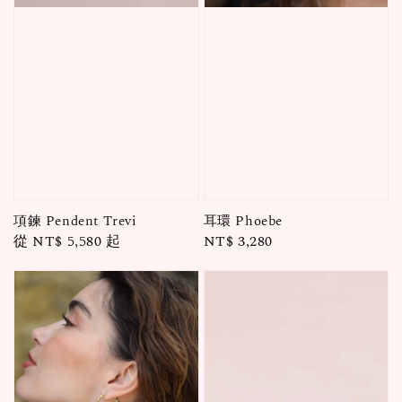
項鍊 Pendent Trevi
耳環 Phoebe
Regular
從
NT$ 5,580
起
Regular
NT$ 3,280
price
price