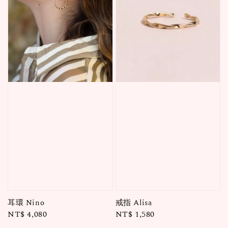
耳環 Nino
戒指 Alisa
Regular
NT$ 4,080
Regular
NT$ 1,580
price
price