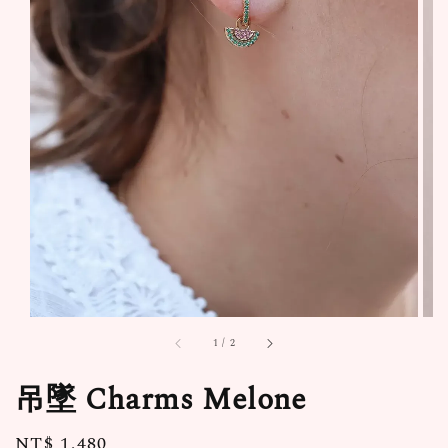
1
/
2
吊墜 Charms Melone
Regular
NT$ 1,480