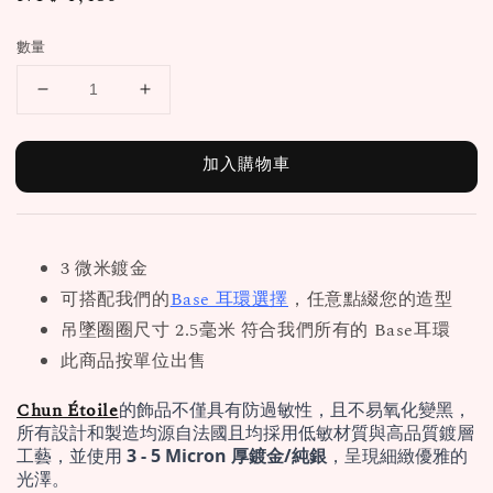
price
數量
加入購物車
3 微米鍍金
可搭配我們的
Base 耳環選擇
，任意點綴您的造型
吊墜圈圈尺寸 2.5毫米 符合我們所有的 Base耳環
此商品按單位出售
Chun Étoile
的飾品不僅具有防過敏性，且不易氧化變黑，
所有設計和製造均源自法國且均採用低敏材質與高品質鍍層
工藝，並使用 
3 - 5 Micron 厚鍍金/純銀
，呈現細緻優雅的
光澤。