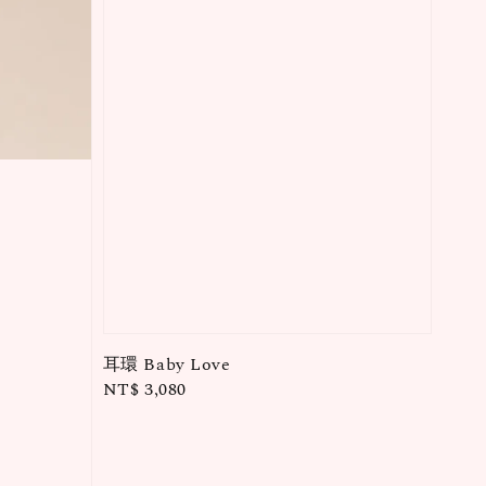
耳環 Baby Love
Regular
NT$ 3,080
price