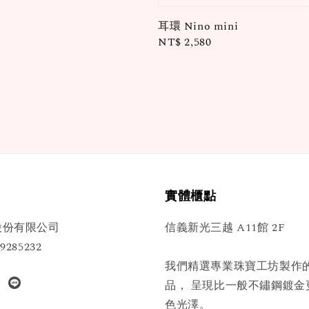
耳環 Nino mini
Regular
NT$ 2,580
price
實體櫃點
股份有限公司
信義新光三越 A11館 2F
285232
我們精選專業珠寶工坊製作
品， 呈現比一般不鏽鋼鍍金
色光澤。