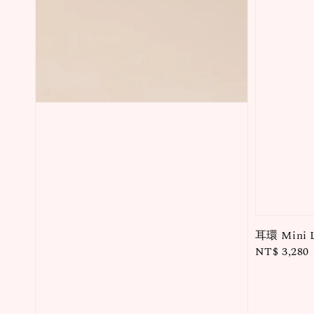
耳環 Mini 
Regular
NT$ 3,280
price