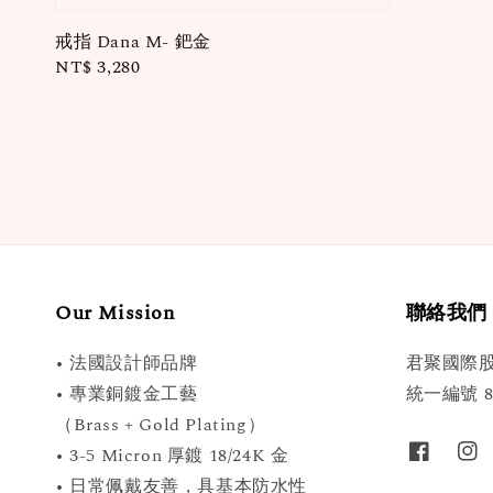
戒指 Dana M- 鈀金
Regular
NT$ 3,280
price
Our Mission
聯絡我們
• 法國設計師品牌
君聚國際
• 專業銅鍍金工藝
統一編號 89
（Brass + Gold Plating）
• 3-5 Micron 厚鍍 18/24K 金
• 日常佩戴友善，具基本防水性