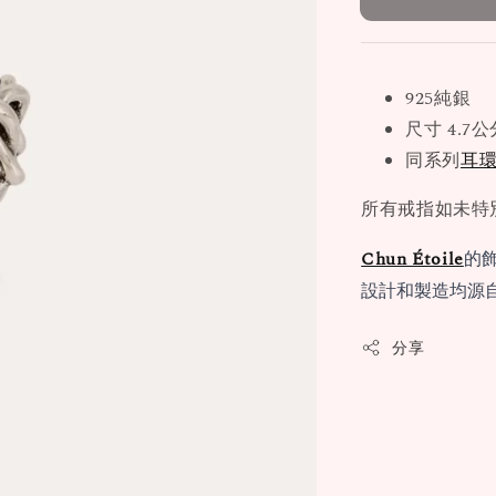
925純銀
尺寸 4.7公
同系列
耳環 
所有戒指如未特
Chun Étoile
的
設計和製造均源
分享