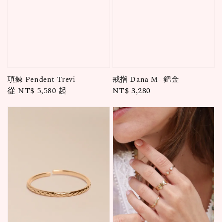
戒指 Dana M- 鈀金
項鍊 Pendent Trevi
Regular
NT$ 3,280
Regular
從
NT$ 5,580
起
price
price