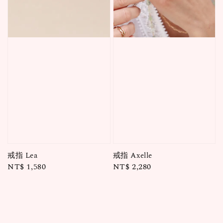
戒指 Lea
戒指 Axelle
Regular
NT$ 1,580
Regular
NT$ 2,280
price
price