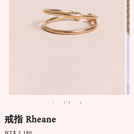
1
/
2
戒指 Rheane
Regular
NT$ 2,180