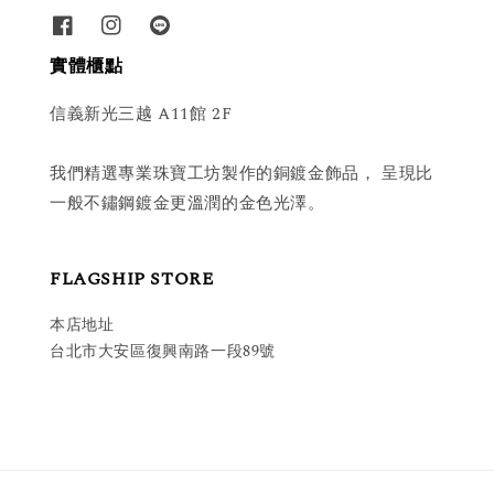
實體櫃點
信義新光三越 A11館 2F
我們精選專業珠寶工坊製作的銅鍍金飾品， 呈現比
一般不鏽鋼鍍金更溫潤的金色光澤。
FLAGSHIP STORE
本店地址
台北市大安區復興南路一段89號