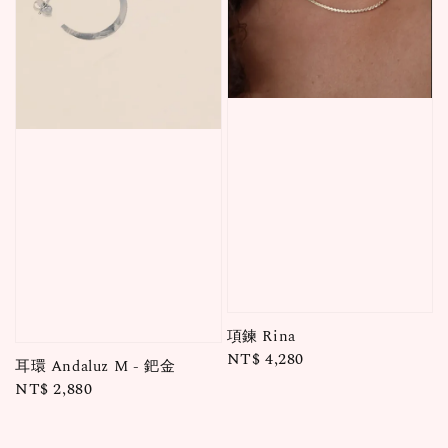
項鍊 Rina
Regular
NT$ 4,280
耳環 Andaluz M - 鈀金
price
Regular
NT$ 2,880
price