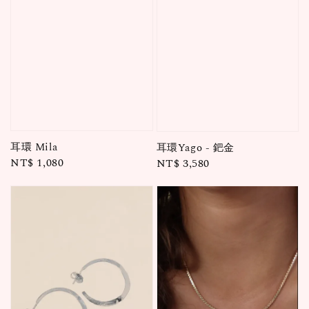
耳環 Mila
耳環Yago - 鈀金
Regular
NT$ 1,080
Regular
NT$ 3,580
price
price