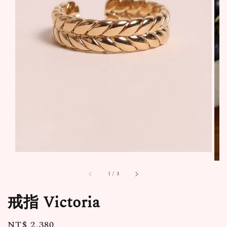
1
/
3
戒指 Victoria
Regular
NT$ 2,380