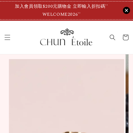
加入會員領取$200元購物金 立即輸入折扣碼''
WELCOME2026''