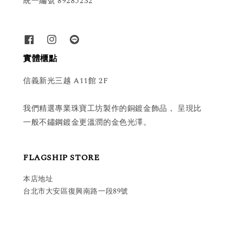
統一編號 89285232
實體櫃點
信義新光三越 A11館 2F
我們精選專業珠寶工坊製作的銅鍍金飾品， 呈現比
一般不鏽鋼鍍金更溫潤的金色光澤。
FLAGSHIP STORE
本店地址
台北市大安區復興南路一段89號