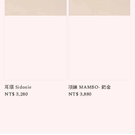
耳環 Sidonie
項鍊 MAMBO- 鈀金
Regular
NT$ 3,280
Regular
NT$ 3,880
price
price