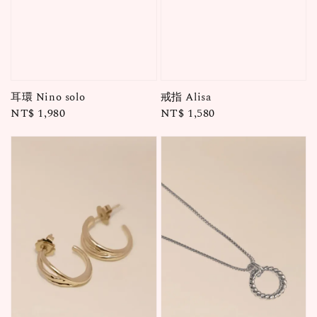
耳環 Nino solo
戒指 Alisa
Regular
NT$ 1,980
Regular
NT$ 1,580
price
price