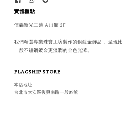
實體櫃點
信義新光三越 A11館 2F
我們精選專業珠寶工坊製作的銅鍍金飾品， 呈現比
一般不鏽鋼鍍金更溫潤的金色光澤。
FLAGSHIP STORE
本店地址
台北市大安區復興南路一段89號