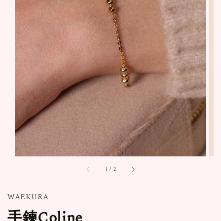
1
/
2
WAEKURA
手鍊Coline