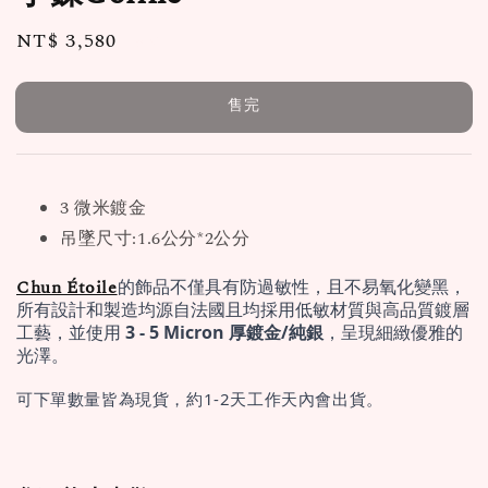
Regular
NT$ 3,580
售完
price
售完
3 微米鍍金
吊墜尺寸:1.6公分*2公分
Chun Étoile
的飾品不僅具有防過敏性，且不易氧化變黑，
所有設計和製造均源自法國且均採用低敏材質與高品質鍍層
工藝，並使用 
3 - 5 Micron 厚鍍金/純銀
，呈現細緻優雅的
光澤。
可下單數量皆為現貨，約1-2天工作天內會出貨。