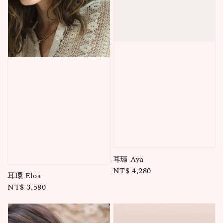
耳環 Aya
Regular
NT$ 4,280
耳環 Eloa
price
Regular
NT$ 3,580
price