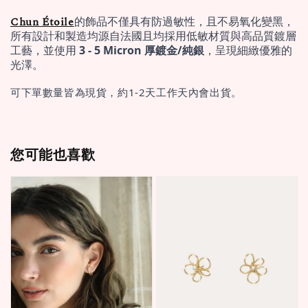
Chun Étoile
的飾品不僅具有防過敏性，且不易氧化變黑，
所有設計和製造均源自法國且均採用低敏材質與高品質鍍層
工藝，並使用 
3 - 5 Micron 厚鍍金/純銀
，呈現細緻優雅的
光澤。
可下單數量皆為現貨，約1-2天工作天內會出貨。
您可能也喜歡