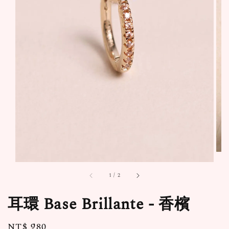
1
/
2
耳環 Base Brillante - 香檳
Regular
NT$ 980