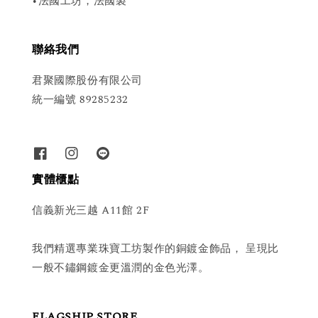
•法國工坊，法國製
聯絡我們
君聚國際股份有限公司
統一編號 89285232
實體櫃點
信義新光三越 A11館 2F
我們精選專業珠寶工坊製作的銅鍍金飾品， 呈現比
一般不鏽鋼鍍金更溫潤的金色光澤。
FLAGSHIP STORE