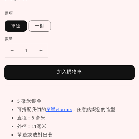
price
選項
單邊
一對
數量
加入購物車
3 微米鍍金
可搭配我們的
吊墜charms
，任意點綴您的造型
直徑：8 毫米
外徑：11毫米
單邊或成對出售