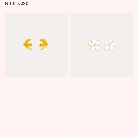
Regular
NT$ 5,280
price