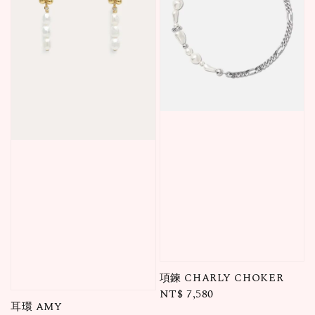
項鍊 CHARLY CHOKER
Regular
NT$ 7,580
耳環 AMY
price