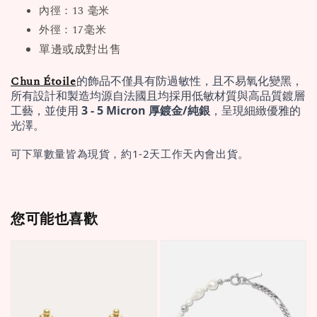
內徑：13 毫米
外徑：17毫米
單邊或成對出售
Chun Étoile
的飾品不僅具有防過敏性，且不易氧化變黑，
所有設計和製造均源自法國且均採用低敏材質與高品質鍍層
工藝，並使用 
3 - 5 Micron 厚鍍金/純銀
，呈現細緻優雅的
光澤。
可下單數量皆為現貨，約1-2天工作天內會出貨。
您可能也喜歡