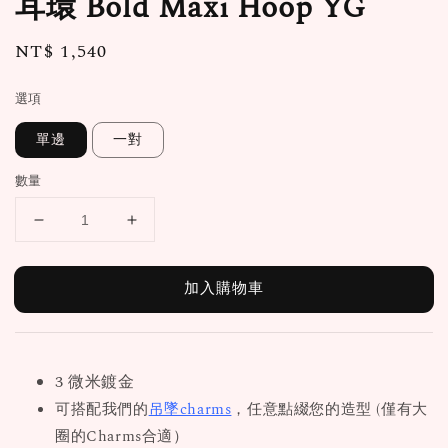
耳環 Bold Maxi Hoop YG
Regular
NT$ 1,540
price
選項
單邊
一對
數量
加入購物車
3 微米鍍金
可搭配我們的
吊墜charms
，任意點綴您的造型 (僅有大
圈的Charms合適）