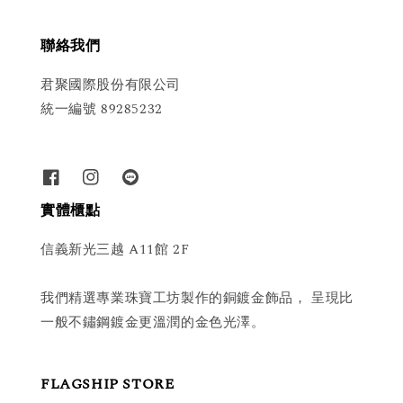
聯絡我們
君聚國際股份有限公司
統一編號 89285232
實體櫃點
信義新光三越 A11館 2F
我們精選專業珠寶工坊製作的銅鍍金飾品， 呈現比
一般不鏽鋼鍍金更溫潤的金色光澤。
FLAGSHIP STORE