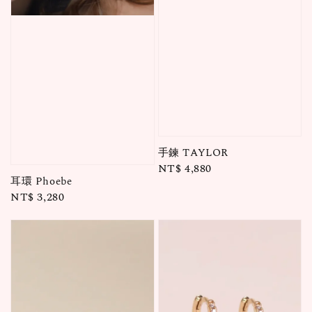
手鍊 TAYLOR
Regular
NT$ 4,880
耳環 Phoebe
price
Regular
NT$ 3,280
price