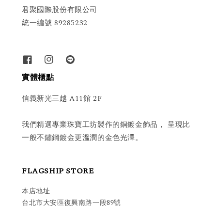
君聚國際股份有限公司
統一編號 89285232
實體櫃點
信義新光三越 A11館 2F
我們精選專業珠寶工坊製作的銅鍍金飾品， 呈現比
一般不鏽鋼鍍金更溫潤的金色光澤。
FLAGSHIP STORE
本店地址
台北市大安區復興南路一段89號