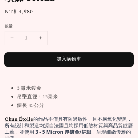
Regular
NT$ 4,980
price
數量
加入購物車
3 微米鍍金
吊墜直徑：15毫米
鍊長 45公分
Chun Étoile
的飾品不僅具有防過敏性，且不易氧化變黑，
所有設計和製造均源自法國且均採用低敏材質與高品質鍍層
工藝，並使用 
3 - 5 Micron 厚鍍金/純銀
，呈現細緻優雅的