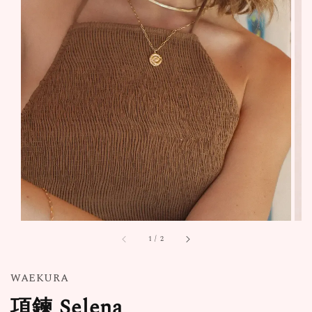
1
/
2
WAEKURA
項鍊 Selena