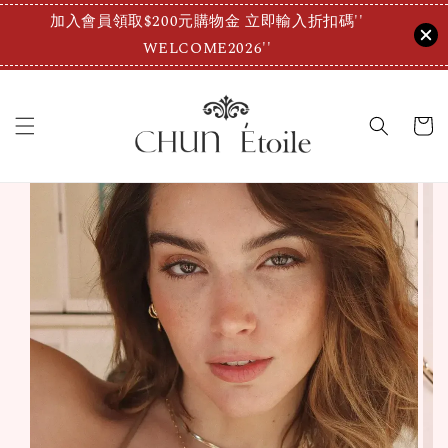
加入會員領取$200元購物金 立即輸入折扣碼''
WELCOME2026''