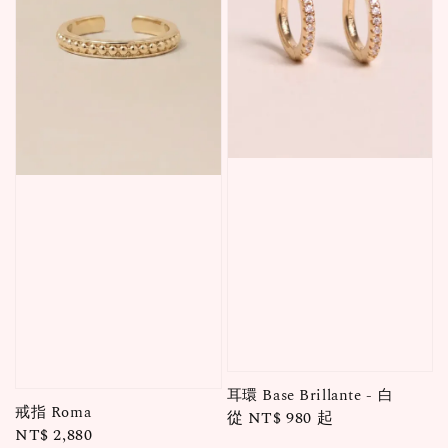
耳環 Base Brillante - 白
戒指 Roma
Regular
從
NT$ 980
起
Regular
NT$ 2,880
price