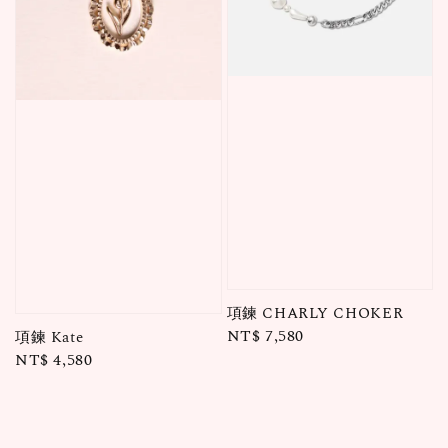
項鍊 CHARLY CHOKER
Regular
NT$ 7,580
項鍊 Kate
Regular
NT$ 4,580
price
price