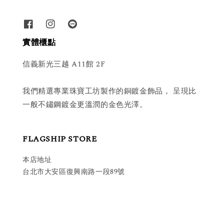
實體櫃點
信義新光三越 A11館 2F
我們精選專業珠寶工坊製作的銅鍍金飾品， 呈現比
一般不鏽鋼鍍金更溫潤的金色光澤。
FLAGSHIP STORE
本店地址
台北市大安區復興南路一段89號