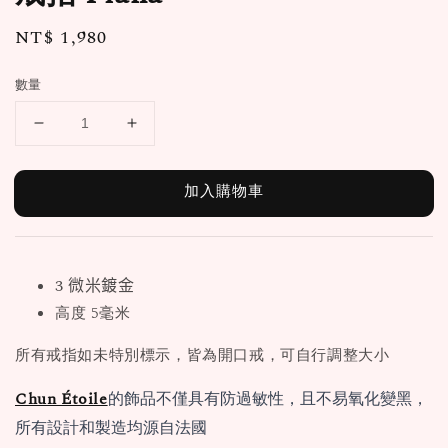
Regular
NT$ 1,980
price
數量
加入購物車
3 微米鍍金
高度 5毫米
所有戒指如未特別標示，皆為開口戒，可自行調整大小
Chun Étoile
的飾品不僅具有防過敏性，且不易氧化變黑，
所有設計和製造均源自法國