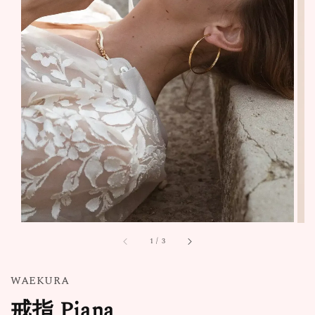
1
/
3
WAEKURA
戒指 Piana