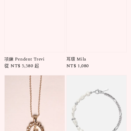
項鍊 Pendent Trevi
耳環 Mila
Regular
從
NT$ 5,580
起
Regular
NT$ 1,080
price
price